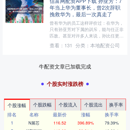
信富网配资APP下载 孙亚芳：7
年当上华为董事长，曾2次辞职
挽救华为，最后一次真走了
曾有华为的员工这样评价过：在华为，
只有孙亚芳对下属的训斥，能与任正非
匹敌。甚至对许多人来说，孙比任更为
严厉，她那种对细节的苛求和对责任的
查看：
131
分类：
本地配资公司
坚守，让她在公司中独树一....
牛配资文章已加载完成
个股实时涨跌榜
个股跌幅
个股流入
个股流出
换手率
个股涨幅
排名
名称
最新价
涨幅
换手率
1
N展芯
116.52
396.89%
79.39%