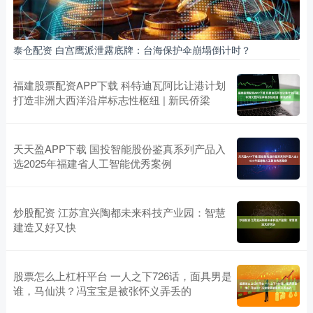
泰仓配资 白宫鹰派泄露底牌：台海保护伞崩塌倒计时？
福建股票配资APP下载 科特迪瓦阿比让港计划
打造非洲大西洋沿岸标志性枢纽 | 新民侨梁
天天盈APP下载 国投智能股份鉴真系列产品入
选2025年福建省人工智能优秀案例
炒股配资 江苏宜兴陶都未来科技产业园：智慧
建造又好又快
股票怎么上杠杆平台 一人之下726话，面具男是
谁，马仙洪？冯宝宝是被张怀义弄丢的