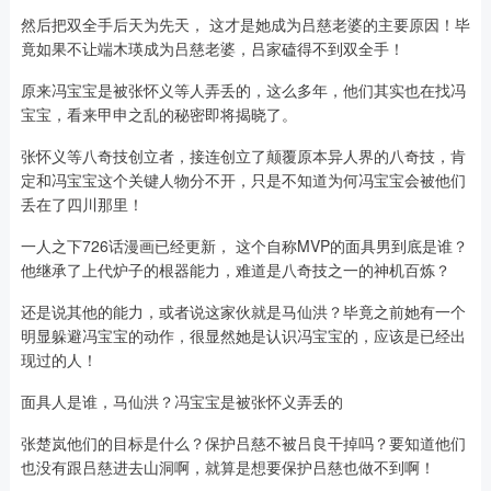
然后把双全手后天为先天， 这才是她成为吕慈老婆的主要原因！毕
竟如果不让端木瑛成为吕慈老婆，吕家磕得不到双全手！
原来冯宝宝是被张怀义等人弄丢的，这么多年，他们其实也在找冯
宝宝，看来甲申之乱的秘密即将揭晓了。
张怀义等八奇技创立者，接连创立了颠覆原本异人界的八奇技，肯
定和冯宝宝这个关键人物分不开，只是不知道为何冯宝宝会被他们
丢在了四川那里！
一人之下726话漫画已经更新， 这个自称MVP的面具男到底是谁？
他继承了上代炉子的根器能力，难道是八奇技之一的神机百炼？
还是说其他的能力，或者说这家伙就是马仙洪？毕竟之前她有一个
明显躲避冯宝宝的动作，很显然她是认识冯宝宝的，应该是已经出
现过的人！
面具人是谁，马仙洪？冯宝宝是被张怀义弄丢的
张楚岚他们的目标是什么？保护吕慈不被吕良干掉吗？要知道他们
也没有跟吕慈进去山洞啊，就算是想要保护吕慈也做不到啊！