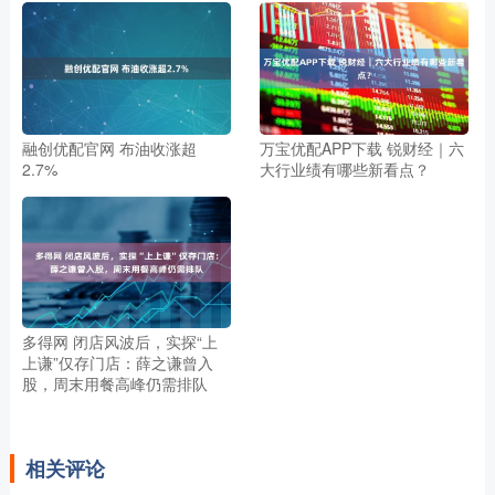
融创优配官网 布油收涨超
万宝优配APP下载 锐财经｜六
2.7%
大行业绩有哪些新看点？
多得网 闭店风波后，实探“上
上谦”仅存门店：薛之谦曾入
股，周末用餐高峰仍需排队
相关评论