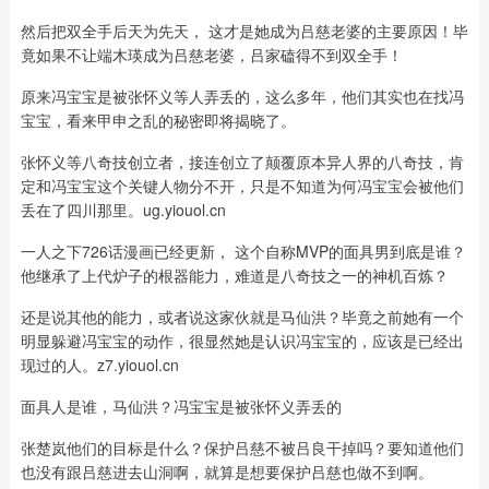
然后把双全手后天为先天， 这才是她成为吕慈老婆的主要原因！毕
竟如果不让端木瑛成为吕慈老婆，吕家磕得不到双全手！
原来冯宝宝是被张怀义等人弄丢的，这么多年，他们其实也在找冯
宝宝，看来甲申之乱的秘密即将揭晓了。
张怀义等八奇技创立者，接连创立了颠覆原本异人界的八奇技，肯
定和冯宝宝这个关键人物分不开，只是不知道为何冯宝宝会被他们
丢在了四川那里。ug.yiouol.cn
一人之下726话漫画已经更新， 这个自称MVP的面具男到底是谁？
他继承了上代炉子的根器能力，难道是八奇技之一的神机百炼？
还是说其他的能力，或者说这家伙就是马仙洪？毕竟之前她有一个
明显躲避冯宝宝的动作，很显然她是认识冯宝宝的，应该是已经出
现过的人。z7.yiouol.cn
面具人是谁，马仙洪？冯宝宝是被张怀义弄丢的
张楚岚他们的目标是什么？保护吕慈不被吕良干掉吗？要知道他们
也没有跟吕慈进去山洞啊，就算是想要保护吕慈也做不到啊。