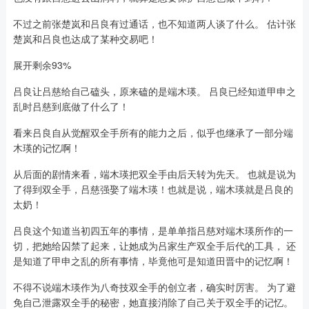
不过之前张楚岚和吕良有过通话，也不知道两人谈了什么。 估计张
楚岚和吕良也达成了某种交易吧！
展开剩余93%
吕良让吕慈给自己磕头，原来磕的是端木瑛。 吕良已经知道甲申之
乱时吕慈到底做了什么了！
看来吕良自从觉醒双全手所有的能力之后，似乎也继承了一部分端
木瑛的记忆啊！
从后面的剧情来看，端木瑛把双全手由后天转为先天。 也就是说为
了得到双全手，吕慈强娶了端木瑛！也就是说，端木瑛就是吕良的
太奶！
吕良这个知道当初四五年的事情，是单单指吕慈对端木瑛所作的一
切，把她给囚禁了起来，让她成为吕家生产双全手后代的工具， 还
是知道了甲申之乱的所有事情，毕竟他可是知道田晋中的记忆啊！
不得不说端木瑛作为八奇技双全手的创立者，确实时厉害。 为了避
免自己泄露双全手的秘密，她直接消除了自己关于双全手的记忆。