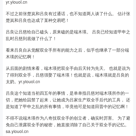
yr.yiouol.cn
不过之前张楚岚和吕良有过通话，也不知道两人谈了什么。 估计张
楚岚和吕良也达成了某种交易吧！
吕良让吕慈给自己磕头，原来磕的是端木瑛。 吕良已经知道甲申之
乱时吕慈到底做了什么了！
看来吕良自从觉醒双全手所有的能力之后，似乎也继承了一部分端
木瑛的记忆啊！
从后面的剧情来看，端木瑛把双全手由后天转为先天。 也就是说为
了得到双全手，吕慈强娶了端木瑛！也就是说，端木瑛就是吕良的
太奶。yr.yiouol.cn
吕良这个知道当初四五年的事情，是单单指吕慈对端木瑛所作的一
切，把她给囚禁了起来，让她成为吕家生产双全手后代的工具， 还
是知道了甲申之乱的所有事情，毕竟他可是知道田晋中的记忆啊！
不得不说端木瑛作为八奇技双全手的创立者，确实时厉害。 为了避
免自己泄露双全手的秘密，她直接消除了自己关于双全手的记忆。
sa.yiouol.cn