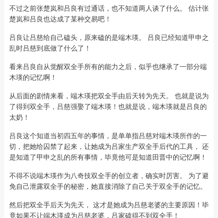
不过之前张楚岚和吕良有过通话，也不知道两人谈了什么。 估计张
楚岚和吕良也达成了某种交易吧！
吕良让吕慈给自己磕头，原来磕的是端木瑛。 吕良已经知道甲申之
乱时吕慈到底做了什么了！
看来吕良自从觉醒双全手所有的能力之后，似乎也继承了一部分端
木瑛的记忆啊！
从后面的剧情来看，端木瑛把双全手由后天转为先天。 也就是说为
了得到双全手，吕慈强娶了端木瑛！也就是说，端木瑛就是吕良的
太奶！
吕良这个知道当初四五年的事情，是单单指吕慈对端木瑛所作的一
切，把她给囚禁了起来，让她成为吕家生产双全手后代的工具， 还
是知道了甲申之乱的所有事情，毕竟他可是知道田晋中的记忆啊！
不得不说端木瑛作为八奇技双全手的创立者，确实时厉害。 为了避
免自己泄露双全手的秘密，她直接消除了自己关于双全手的记忆。
然后把双全手后天为先天， 这才是她成为吕慈老婆的主要原因！毕
竟如果不让端木瑛成为吕慈老婆，吕家磕得不到双全手！