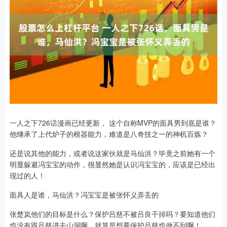
一人之下726话漫画已经更新， 这个自称MVP的面具男到底是谁？
他继承了上代炉子的根器能力，难道是八奇技之一的神机百炼？
还是说其他的能力，或者说这家伙就是马仙洪？毕竟之前她有一个
明显躲避冯宝宝的动作，很显然她是认识冯宝宝的，应该是已经出
现过的人！
面具人是谁，马仙洪？冯宝宝是被张怀义弄丢的
张楚岚他们的目标是什么？保护吕慈不被吕良干掉吗？要知道他们
也没有跟吕慈进去山洞啊，就算是想要保护吕慈也做不到啊！