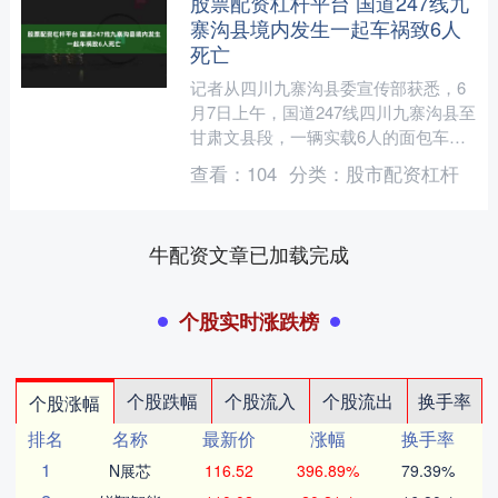
股票配资杠杆平台 国道247线九
寨沟县境内发生一起车祸致6人
死亡
记者从四川九寨沟县委宣传部获悉，6
月7日上午，国道247线四川九寨沟县至
甘肃文县段，一辆实载6人的面包车与
一辆货车相撞，造成3人当场死亡，3人
查看：
104
分类：
股市配资杠杆
经抢救无效死亡。目....
牛配资文章已加载完成
个股实时涨跌榜
个股跌幅
个股流入
个股流出
换手率
个股涨幅
排名
名称
最新价
涨幅
换手率
1
N展芯
116.52
396.89%
79.39%