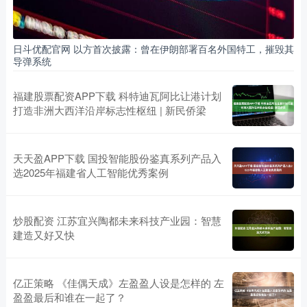
日斗优配官网 以方首次披露：曾在伊朗部署百名外国特工，摧毁其
导弹系统
福建股票配资APP下载 科特迪瓦阿比让港计划
打造非洲大西洋沿岸标志性枢纽 | 新民侨梁
天天盈APP下载 国投智能股份鉴真系列产品入
选2025年福建省人工智能优秀案例
炒股配资 江苏宜兴陶都未来科技产业园：智慧
建造又好又快
亿正策略 《佳偶天成》左盈盈人设是怎样的 左
盈盈最后和谁在一起了？