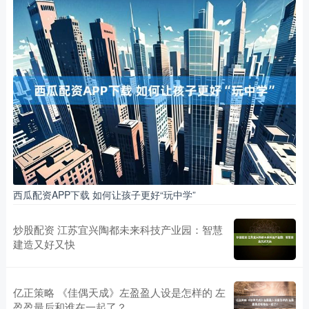
西瓜配资APP下载 如何让孩子更好“玩中学”
炒股配资 江苏宜兴陶都未来科技产业园：智慧
建造又好又快
亿正策略 《佳偶天成》左盈盈人设是怎样的 左
盈盈最后和谁在一起了？