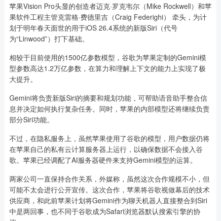
苹果Vision Pro头显的创造者迈克·罗克韦尔（Mike Rockwell）和苹
果软件工程主管克雷格·费德里吉（Craig Federighi） 牵头，为计
划于明年春天面世的用于iOS 26.4系统的新版Siri（代号
为“Linwood”）打下基础。
相较于目前使用的1500亿参数模型，谷歌为苹果定制的Gemini模
型参数高达1.2万亿参数，在算力和理解上下文的能力上实现了极
大提升。
Gemini将负责新版Siri的摘要和规划功能，可帮助语音助手整合信
息并决定如何执行复杂任务。同时，苹果的内部模型还将继续负责
部分Siri功能。
不过，在隐私服务上，虽然苹果使用了谷歌的模型，用户数据仍将
在苹果自己的私有云计算服务器上运行，以确保数据不会接入谷
歌。苹果已经调配了AI服务器硬件来支持Gemini模型的运算。
两家公司一直保持合作关系，外媒称，虽然这次合作规模不小，但
可能不太会进行公开宣传。这次合作，苹果将谷歌视做幕后的技术
供应商，和此前苹果计划将Gemini作为聊天机器人直接整合到Siri
中是两回事，也不同于谷歌成为Safari浏览器默认搜索引擎的协