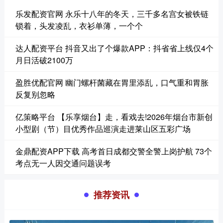
乐发配资官网 永乐十八年的冬天，三千多名宫女被铁链
锁着，头发凌乱，衣衫单薄，一个个
达人配资平台 抖音又出了个爆款APP：抖省省上线仅4个
月日活破2100万
盈胜优配官网 幽门螺杆菌藏在胃里添乱，口气重和胃胀
反复别忽略
亿策略平台 【乐享烟台】走，看戏去!2026年烟台市新创
小型剧（节）目优秀作品巡演走进莱山区五彩广场
金鼎配资APP下载 高考首日成都交警全警上岗护航 73个
考点无一人因交通问题误考
推荐资讯